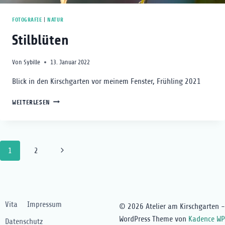
FOTOGRAFIE
|
NATUR
Stilblüten
Von
Sybille
13. Januar 2022
Blick in den Kirschgarten vor meinem Fenster, Frühling 2021
STILBLÜTEN
WEITERLESEN
Seitennavigation
Nächste
1
2
Seite
Vita
Impressum
© 2026 Atelier am Kirschgarten -
WordPress Theme von
Kadence WP
Datenschutz