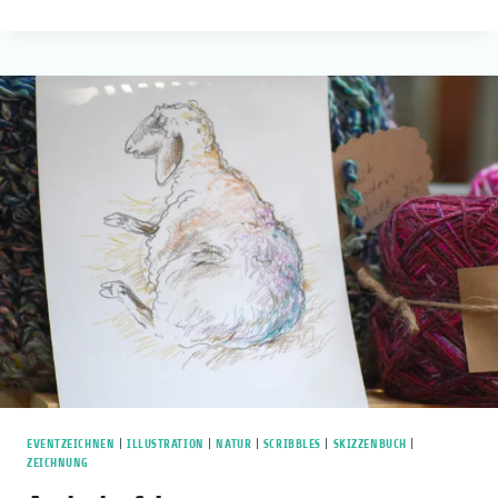
ZEICHNUNGEN
EVENTZEICHNEN
|
ILLUSTRATION
|
NATUR
|
SCRIBBLES
|
SKIZZENBUCH
|
ZEICHNUNG