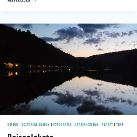
WEITERLESEN
ALAAF
DESIGN
|
EDITORIAL DESIGN
|
FOTOGRAFIE
|
GRAFIK-DESIGN
|
PLAKAT
|
TEXT