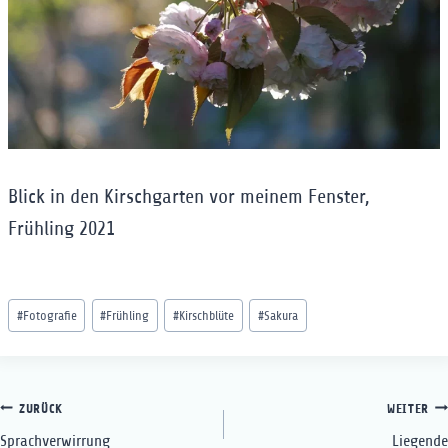
Blick in den Kirschgarten vor meinem Fenster,
Frühling 2021
Schlagworte:
#
Fotografie
#
Frühling
#
Kirschblüte
#
Sakura
Beitragsnavigation
ZURÜCK
WEITER
Sprachverwirrung
Liegende