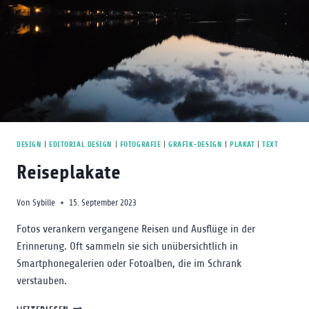
DESIGN
|
EDITORIAL DESIGN
|
FOTOGRAFIE
|
GRAFIK-DESIGN
|
PLAKAT
|
TEXT
Reiseplakate
Von
Sybille
15. September 2023
Fotos verankern vergangene Reisen und Ausflüge in der
Erinnerung. Oft sammeln sie sich unübersichtlich in
Smartphonegalerien oder Fotoalben, die im Schrank
verstauben.
REISEPLAKATE