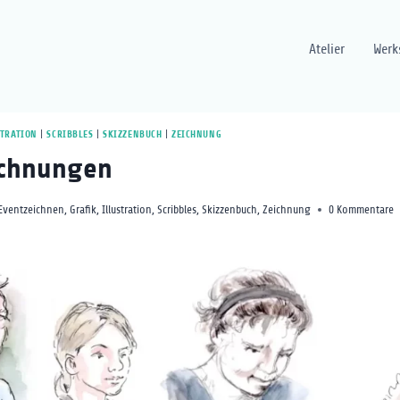
Atelier
Werk
STRATION
|
SCRIBBLES
|
SKIZZENBUCH
|
ZEICHNUNG
ichnungen
Eventzeichnen
,
Grafik
,
Illustration
,
Scribbles
,
Skizzenbuch
,
Zeichnung
0 Kommentare