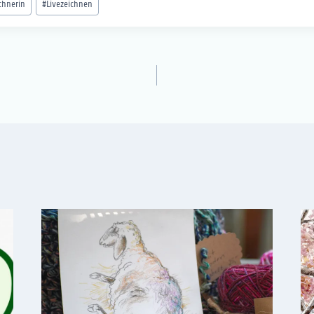
chnerin
#
Livezeichnen
tion