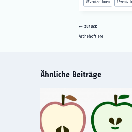
#
Eventzeichnen
#
Eventzei
Beitragsnaviga
ZURÜCK
Archehoftiere
Ähnliche Beiträge