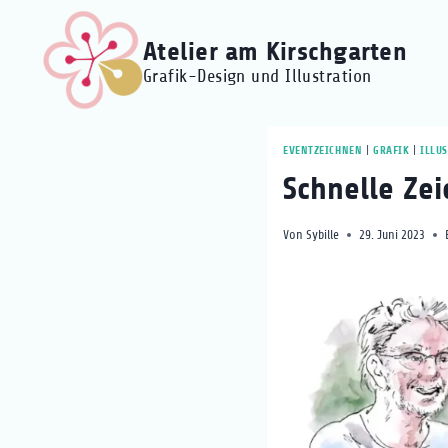
Zum
Inhalt
Atelier am Kirschgarten
springen
Grafik-Design und Illustration
EVENTZEICHNEN
|
GRAFIK
|
ILLU
Schnelle Ze
Von
Sybille
29. Juni 2023