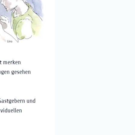
st merken
Augen gesehen
 Gastgebern und
ividuellen