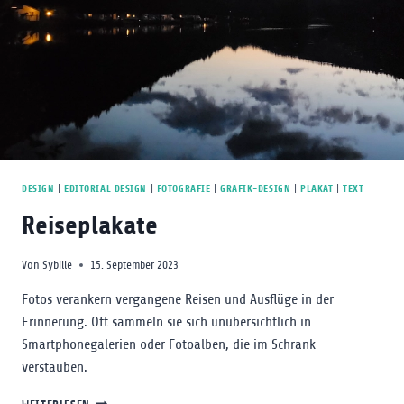
DESIGN
|
EDITORIAL DESIGN
|
FOTOGRAFIE
|
GRAFIK-DESIGN
|
PLAKAT
|
TEXT
Reiseplakate
Von
Sybille
15. September 2023
Fotos verankern vergangene Reisen und Ausflüge in der
Erinnerung. Oft sammeln sie sich unübersichtlich in
Smartphonegalerien oder Fotoalben, die im Schrank
verstauben.
REISEPLAKATE